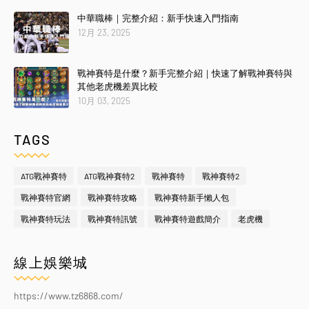
中華職棒｜完整介紹：新手快速入門指南
12月 23, 2025
戰神賽特是什麼？新手完整介紹｜快速了解戰神賽特與
其他老虎機差異比較
10月 03, 2025
TAGS
ATG戰神賽特
ATG戰神賽特2
戰神賽特
戰神賽特2
戰神賽特官網
戰神賽特攻略
戰神賽特新手懶人包
戰神賽特玩法
戰神賽特訊號
戰神賽特遊戲簡介
老虎機
線上娛樂城
https://www.tz6868.com/