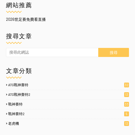
網站推薦
2026世足賽免費看直播
搜尋文章
文章分類
ATG戰神賽特
32
ATG戰神賽特2
13
戰神賽特
33
戰神賽特2
5
老虎機
13