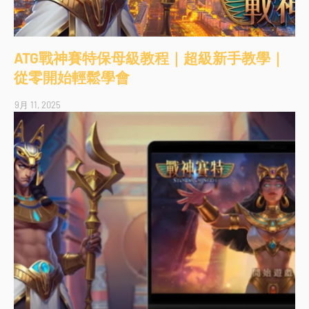
ATG戰神賽特保母級教程｜超級新手教學｜
從零開始輕鬆學會
9月 11, 2025