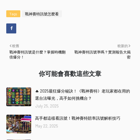
Tags
戰神賽特訊號怎麼看
較舊
較新的
戰神賽特訊號是什麼？掌握時機翻
戰神賽特訊號準嗎？實測報告大揭
倍爆分！
密
你可能會喜歡這些文章
🔥 2025最狂爆分秘訣！《戰神賽特》老玩家都在用的
選台法曝光，高手如何挑機台？
July 25, 2025
高手都這樣看訊號！戰神賽特賠率訊號解析技巧
May 22, 2025