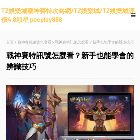
TZ娛樂城戰神賽特攻略網/TZ娛樂城/TZ娛樂城評
價4.8顆星 pacplay888
首頁
戰神賽特訊號怎麼看
戰神賽特訊號怎麼看？新手也能學會的辨識技巧
戰神賽特訊號怎麼看？新手也能學會的
辨識技巧