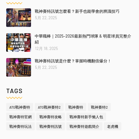
戰神賽特訊號怎麼看？新手也能學會的辨識技巧
5月 22, 2025
中華職棒｜2025–2026最新熱門球隊 & 明星球員完整介
紹
12月 18, 2025
戰神賽特訊號是什麼？掌握時機翻倍爆分！
5月 22, 2025
TAGS
ATG戰神賽特
ATG戰神賽特2
戰神賽特
戰神賽特2
戰神賽特官網
戰神賽特攻略
戰神賽特新手懶人包
戰神賽特玩法
戰神賽特訊號
戰神賽特遊戲簡介
老虎機