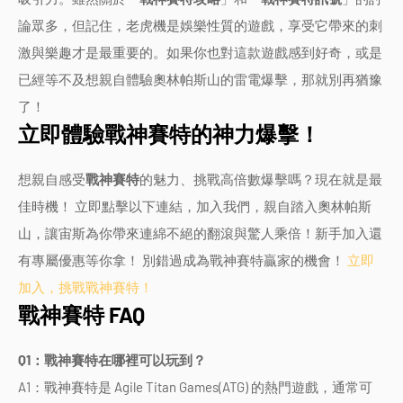
論眾多，但記住，老虎機是娛樂性質的遊戲，享受它帶來的刺
激與樂趣才是最重要的。如果你也對這款遊戲感到好奇，或是
已經等不及想親自體驗奧林帕斯山的雷電爆擊，那就別再猶豫
了！
立即體驗戰神賽特的神力爆擊！
想親自感受
戰神賽特
的魅力、挑戰高倍數爆擊嗎？現在就是最
佳時機！ 立即點擊以下連結，加入我們，親自踏入奧林帕斯
山，讓宙斯為你帶來連綿不絕的翻滾與驚人乘倍！新手加入還
有專屬優惠等你拿！ 別錯過成為戰神賽特贏家的機會！
立即
加入，挑戰戰神賽特！
戰神賽特 FAQ
Q1：戰神賽特在哪裡可以玩到？
A1：戰神賽特是 Agile Titan Games(ATG) 的熱門遊戲，通常可