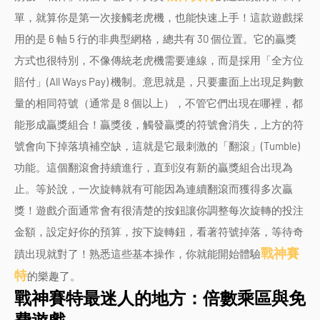
單，就算你是第一次接觸老虎機，也能快速上手！這款遊戲採
用的是 6 軸 5 行的非典型網格，總共有 30 個位置。它的贏獎
方式也很特別，不像傳統老虎機需要連線，而是採用「全方位
賠付」(All Ways Pay) 機制。意思就是，只要畫面上出現足夠數
量的相同符號（通常是 8 個以上），不管它們出現在哪裡，都
能形成贏獎組合！贏獎後，觸發贏獎的符號會消失，上方的符
號會向下掉落填補空缺，這就是它最刺激的「翻滾」(Tumble)
功能。這個翻滾會持續進行，直到沒有新的贏獎組合出現為
止。等於說，一次旋轉就有可能因為連續翻滾而獲得多次贏
獎！遊戲介面通常會有很清楚的按鈕讓你調整每次旋轉的投注
金額，設定好你的預算，按下旋轉鈕，看著符號掉落，等待奇
戰神賽
蹟出現就對了！熟悉這些基本操作，你就能開始體驗
特
的樂趣了。
戰神賽特最迷人的地方：倍數乘區與免
費遊戲