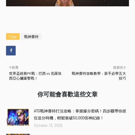
Tags
戰神賽特
較舊
較新的
世界盃經典PK戰：巴西 vs 克羅埃
戰神賽特攻略教學：新手必學五大
西亞心臟爆擊戰！
技巧
你可能會喜歡這些文章
ATG戰神賽特打法攻略：掌握爆分密碼！四步驟帶你抓
住送分時機，輕鬆衝破50,000倍神紀錄！
October 13, 2025