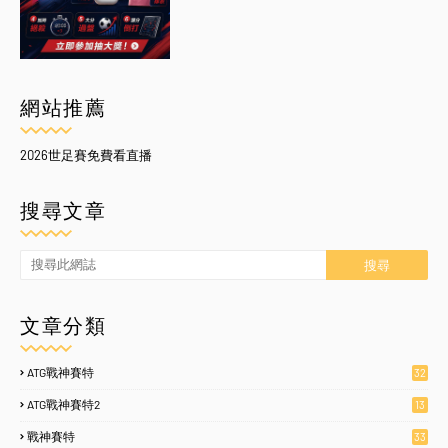
網站推薦
2026世足賽免費看直播
搜尋文章
文章分類
ATG戰神賽特
32
ATG戰神賽特2
13
戰神賽特
33