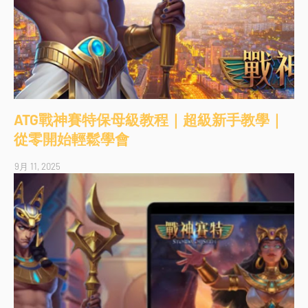
ATG戰神賽特保母級教程｜超級新手教學｜
從零開始輕鬆學會
9月 11, 2025