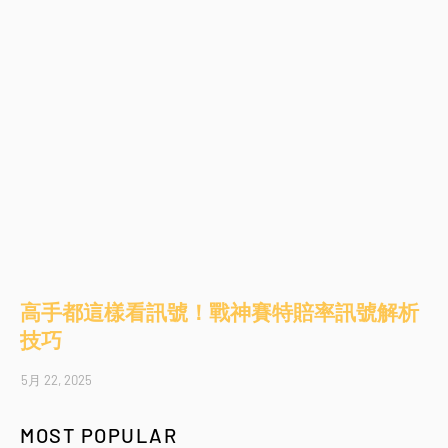
高手都這樣看訊號！戰神賽特賠率訊號解析
技巧
5月 22, 2025
MOST POPULAR