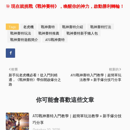
🎯
現在就挑戰《戰神賽特》，喚醒你的神力，啟動勝利轉輪！
Tags
老虎機
戰神賽特
戰神賽特介紹
戰神賽特打法
戰神賽特玩法
戰神賽特推薦
戰神賽特新手懶人包
戰神賽特遊戲簡介
ATG戰神賽特
較舊
較新的
新手玩老虎機必看！從入門到精
ATG戰神賽特入門教學｜超簡單玩
通，《戰神賽特》帶你開啟爆分之
法教學＋新手爆分技巧分享
路
你可能會喜歡這些文章
ATG戰神賽特入門教學｜超簡單玩法教學＋新手爆分技
巧分享
October 10, 2025