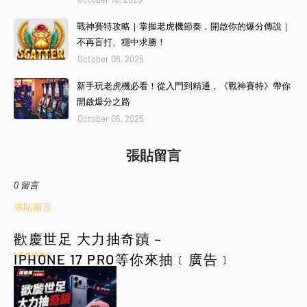
戰神賽特攻略｜掌握老虎機節奏，開啟你的爆分傳說｜
不再盲打、穩中求勝！
October 08, 2025
新手玩老虎機必看！從入門到精通，《戰神賽特》帶你
開啟爆分之路
October 06, 2025
張貼留言
0 留言
張貼留言
歡慶世足 大力抽奇蹟 ~
IPHONE 17 PRO等你來抽﹝廣告﹞