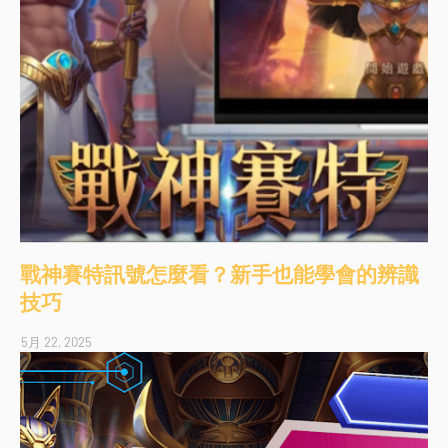
戰神賽特訊號怎麼看？新手也能學會的辨識
技巧
5月 22, 2025