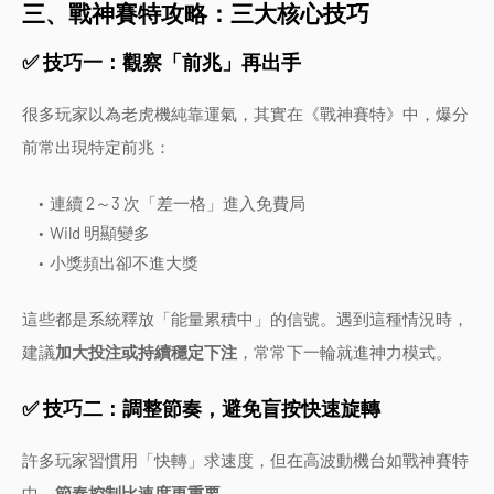
三、戰神賽特攻略：三大核心技巧
✅ 技巧一：觀察「前兆」再出手
很多玩家以為老虎機純靠運氣，其實在《戰神賽特》中，爆分
前常出現特定前兆：
連續 2～3 次「差一格」進入免費局
Wild 明顯變多
小獎頻出卻不進大獎
這些都是系統釋放「能量累積中」的信號。遇到這種情況時，
建議
加大投注或持續穩定下注
，常常下一輪就進神力模式。
✅ 技巧二：調整節奏，避免盲按快速旋轉
許多玩家習慣用「快轉」求速度，但在高波動機台如戰神賽特
中，
節奏控制比速度更重要
。