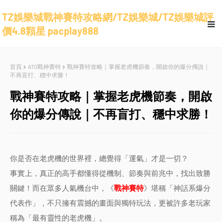
TZ娛樂城戰神賽特攻略網/TZ娛樂城/TZ娛樂城評
價4.8顆星 pacplay888
首頁
ATG戰神賽特
戰神賽特攻略｜掌握老虎機節奏，開啟你的爆分傳說｜
不再盲打、穩中求勝！
戰神賽特攻略｜掌握老虎機節奏，開啟
你的爆分傳說｜不再盲打、穩中求勝！
你是否在老虎機的世界裡，總覺得「運氣」才是一切？
事實上，真正的高手都懂得從
機制、節奏與前兆
中，找出致勝
關鍵！而在眾多人氣機台中，《
戰神賽特
》堪稱「神話系爆分
代表作」，不只擁有震撼的畫面與獨特玩法，更被許多老玩家
稱為「最有靈性的老虎機」。